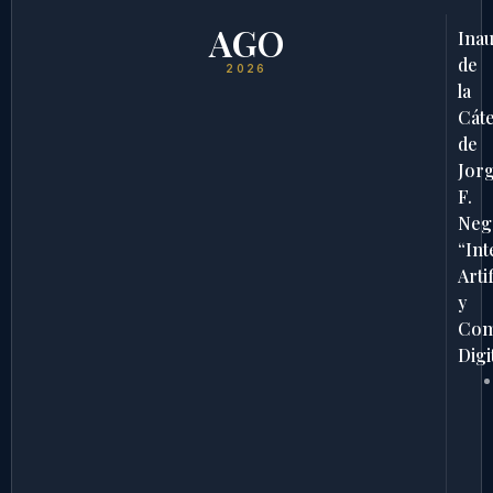
AGO
Ina
de
2026
la
Cát
de
Jor
F.
Neg
“Int
Artif
y
Com
Digi