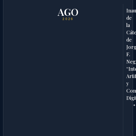
AGO
Ina
de
2026
la
Cát
de
Jor
F.
Neg
“Int
Artif
y
Com
Digi