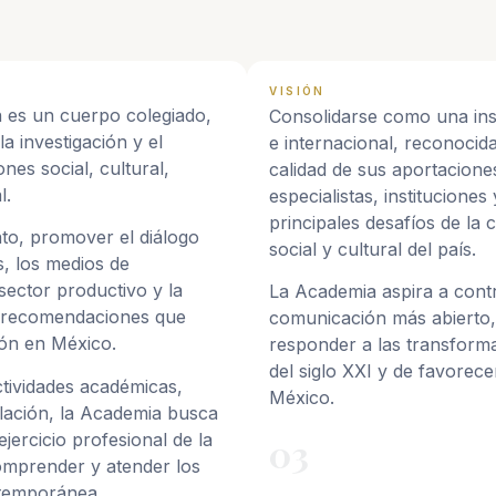
VISIÓN
 es un cuerpo colegiado,
Consolidarse como una ins
la investigación y el
e internacional, reconocida
nes social, cultural,
calidad de sus aportacion
l.
especialistas, instituciones
principales desafíos de la
nto, promover el diálogo
social y cultural del país.
s, los medios de
 sector productivo y la
La Academia aspira a contr
y recomendaciones que
comunicación más abierto, 
ión en México.
responder a las transforma
del siglo XXI y de favorec
ctividades académicas,
México.
ulación, la Academia busca
ejercicio profesional de la
03
omprender y atender los
ntemporánea.