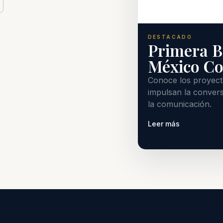
DESTACADO
Primera B
México C
Conoce los proyecto
impulsan la convers
la comunicación.
Leer más