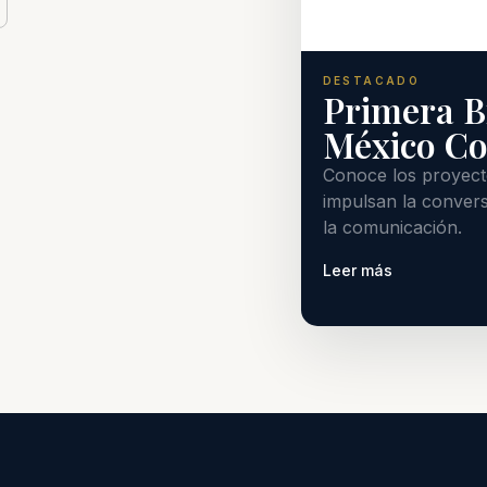
DESTACADO
Primera B
México C
Conoce los proyecto
impulsan la convers
la comunicación.
Leer más