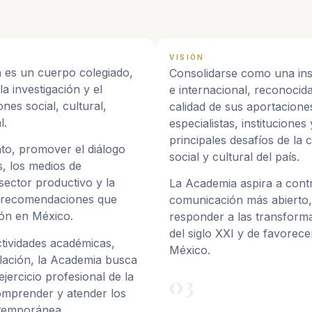
VISIÓN
 es un cuerpo colegiado,
Consolidarse como una ins
la investigación y el
e internacional, reconocida
nes social, cultural,
calidad de sus aportacion
l.
especialistas, instituciones
principales desafíos de la
nto, promover el diálogo
social y cultural del país.
s, los medios de
 sector productivo y la
La Academia aspira a contr
y recomendaciones que
comunicación más abierto, 
ión en México.
responder a las transforma
del siglo XXI y de favorec
ctividades académicas,
México.
ulación, la Academia busca
ejercicio profesional de la
03
omprender y atender los
ntemporánea.