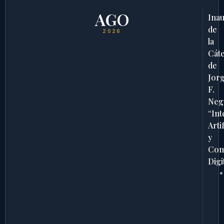
AGO
Ina
de
2026
la
Cát
de
Jor
F.
Neg
“Int
Artif
y
Com
Digi