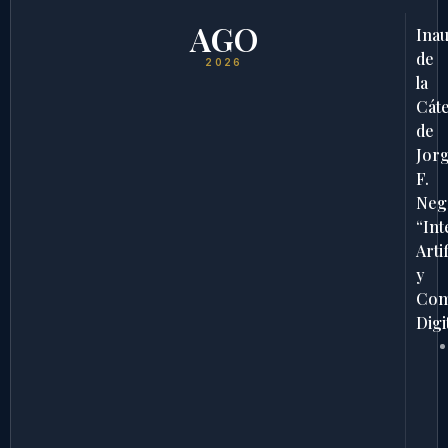
AGO
Ina
de
2026
la
Cát
de
Jor
F.
Neg
“Int
Artif
y
Com
Digi