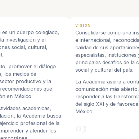
VISIÓN
 es un cuerpo colegiado,
Consolidarse como una ins
la investigación y el
e internacional, reconocida
nes social, cultural,
calidad de sus aportacion
l.
especialistas, instituciones
principales desafíos de la
nto, promover el diálogo
social y cultural del país.
s, los medios de
 sector productivo y la
La Academia aspira a contr
y recomendaciones que
comunicación más abierto, 
ión en México.
responder a las transforma
del siglo XXI y de favorec
ctividades académicas,
México.
ulación, la Academia busca
ejercicio profesional de la
03
omprender y atender los
ntemporánea.