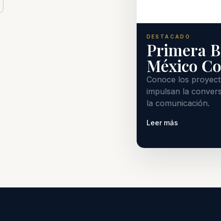
DESTACADO
Primera B
México C
Conoce los proyecto
impulsan la convers
la comunicación.
Leer más