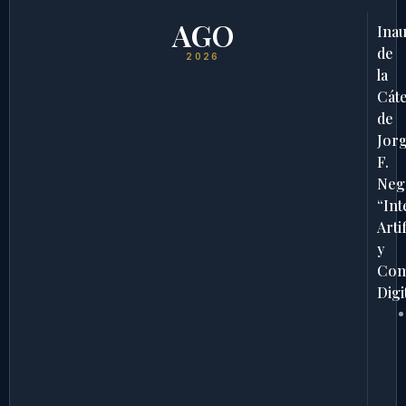
AGO
Ina
de
2026
la
Cát
de
Jor
F.
Neg
“Int
Artif
y
Com
Digi