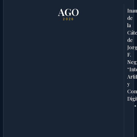
AGO
Ina
de
2026
la
Cát
de
Jor
F.
Neg
“Int
Artif
y
Com
Digi