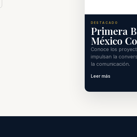
DESTACADO
Primera B
México C
Conoce los proyecto
impulsan la convers
la comunicación.
Leer más