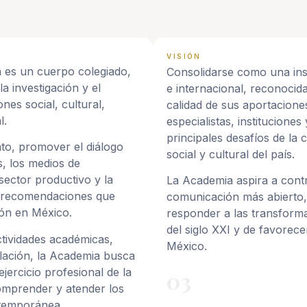
VISIÓN
 es un cuerpo colegiado,
Consolidarse como una ins
la investigación y el
e internacional, reconocida
nes social, cultural,
calidad de sus aportacion
l.
especialistas, instituciones
principales desafíos de la
nto, promover el diálogo
social y cultural del país.
s, los medios de
 sector productivo y la
La Academia aspira a contr
y recomendaciones que
comunicación más abierto, 
ión en México.
responder a las transforma
del siglo XXI y de favorec
ctividades académicas,
México.
ulación, la Academia busca
ejercicio profesional de la
03
omprender y atender los
ntemporánea.