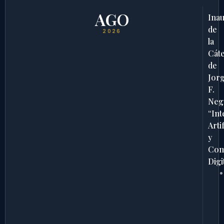
AGO
Ina
de
2026
la
Cát
de
Jor
F.
Neg
“Int
Artif
y
Com
Digi