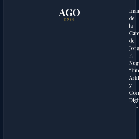
AGO
Ina
de
2026
la
Cát
de
Jor
F.
Neg
“Int
Artif
y
Com
Digi