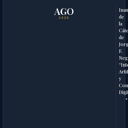
AGO
Ina
de
2026
la
Cát
de
Jor
F.
Neg
“Int
Artif
y
Com
Digi